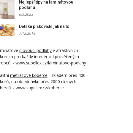
Nejlepší tipy na laminátovou
podlahu
6.3.2023
Dětské pískoviště jak na to
7.12.2018
aminátové
plovoucí podlahy
v atraktivních
korech pro každý interiér od prověřených
robců. - www.supellex.cz/laminatove-podlahy
alitní
metrážové koberce
- skladem přes 400
korů, na objednávku přes 2000 různých
berců. - www.supellex.cz/koberce