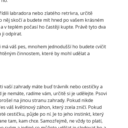
 ho.
ídili labradora nebo zlatého retrívra, určitě
 do něj skočí a budete mít hned po vašem krásném
a v teplém počasí ho častěji kupte. Právě tyto dva
ji odpírat.
ti má váš pes, mnohem jednodušší ho budete cvičit
chtěným činnostem, které by mohl udělat a
ti vaší zahrady máte buď trávník nebo cestičky a
 je nemáte, radíme vám, určitě si je udělejte. Psovi
prošel na jinou stranu zahrady. Pokud nikde
es váš květinový záhon, který zcela zničí. Pokud
é cestičku, půjde po ní. Je to jeho instinkt, který
ane tam, kam chce. Samozřejmě, ne vždy to platí,
k po svém a jediné co můžete udělat je sledovat ho a