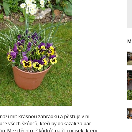
Mů
snaží mít krásnou zahrádku a pěstuje v ní
bře všech škůdců, kteří by dokázali za pár
áci.
Mezi těchto „škůdců“ patří i pejsek, který