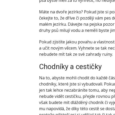
psa byste měli za to vyhrešiť, no nebijte
Máte na dvoře jezírko? Pokud jste si poř
čekejte to, že dříve či později vám pes
malém jezírku. Dávejte na pejska pozor 
druhy psů milují vodu a neměli byste jim 
Pokud zjistíte jakou povahu a vlastnos
a učit novým věcem. Vyhnete se tak ne
nebudete mít tak ze své zahrady ruiny.
Chodníky a cestičky
Na to, abyste mohli chodit do každé čás
chodníky, které jste si vybudovali. Pokud
jen tak lehce nezabráníte tomu, aby ne
nebude vidět cestičku, přejde rovnou př
však budete mít dlážděný chodník či vyjet
mu napovídá, že díky této cestě se dost
protože někteří psi si udělají tak či ta