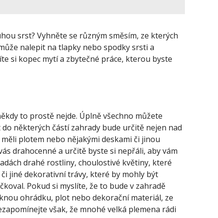
hou srst? Vyhněte se různým směsím, ze kterých
může nalepit na tlapky nebo spodky srsti a
říte si kopec mytí a zbytečné práce, kterou byste
někdy to prostě nejde. Úplně všechno můžete
t do některých částí zahrady bude určitě nejen nad
 si měli plotem nebo nějakými deskami či jinou
vás drahocenné a určitě byste si nepřáli, aby vám
adách drahé rostliny, choulostivé květiny, které
i jiné dekorativní trávy, které by mohly být
čkoval. Pokud si myslíte, že to bude v zahradě
ěknou ohrádku, plot nebo dekorační materiál, ze
ezapomínejte však, že mnohé velká plemena rádi