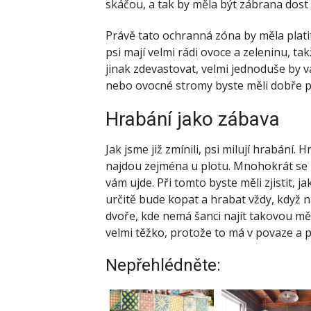
skáčou, a tak by měla být zábrana dost
Právě tato ochranná zóna by měla plati
psi mají velmi rádi ovoce a zeleninu, t
jinak zdevastovat, velmi jednoduše by v
nebo ovocné stromy byste měli dobře p
Hrabání jako zábava
Jak jsme již zmínili, psi milují hrabání
najdou zejména u plotu. Mnohokrát se 
vám ujde. Při tomto byste měli zjistit, j
určitě bude kopat a hrabat vždy, když n
dvoře, kde nemá šanci najít takovou m
velmi těžko, protože to má v povaze a p
Nepřehlédněte: