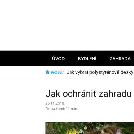
Přeskočit
na
obsah
ÚVOD
BYDLENÍ
ZAHRADA
NOVÉ:
Jak vybrat ocelovou síť?
Jak ochránit zahradu
26.11.2018
Doba čtení: 11 min.