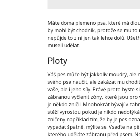
Máte doma plemeno psa, které má dlou
by mohl být chodník, protože se mu to 
nepůjde to z ní jen tak lehce dolů. Ušet
museli udělat.
Ploty
Váš pes může být jakkoliv moudrý, ale 
svého psa naučit, ale zakázat mu chodi
vaše, ale i jeho síly. Právě proto byste
zábranou vyčlenit zóny, které jsou pro 
je někdo zničil. Mnohokrát bývají v zahr
stěží vyrostou pokud je nikdo nedotýká č
zničeny například tím, že by je pes ozna
vypadat špatně, mýlíte se. Vsaďte na p
kterého uděláte zábranu před psem. N