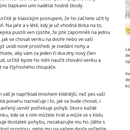
ými tlapkami umí nadělat hodně škody.
určitě je klasickým postupem, že ho začnete učit ty
aň.
Na jaře a v létě, kdy je už vhodná doba na to,
ska pustili ven zjistíte, že jste zapomněli na jednu
o, jak se chovat venku na dvoře nebo ve vaší
yž uvidí nové prostředí, je zvedání nohy a
L
cete, aby vám za jeden či dva dny nový člen
de
osud, určitě byste ho měli naučit chování venku a
vý
at na čtyřnohého chlupáče.
Kv
de
ko
n váš je například mnohem klidnější, než pes vaší
á povahu naznačuje i to, jak se bude chovat, i
í zavřený uvnitř potřebuje pohyb. Skoro každé
ku, kde se s ním můžete hrát a může se v klidu
buje dostatek pohybu, nezakazujte mu ho. Jděte s
dost prostoru, nebo mu na vašem dvoře vyčleňte