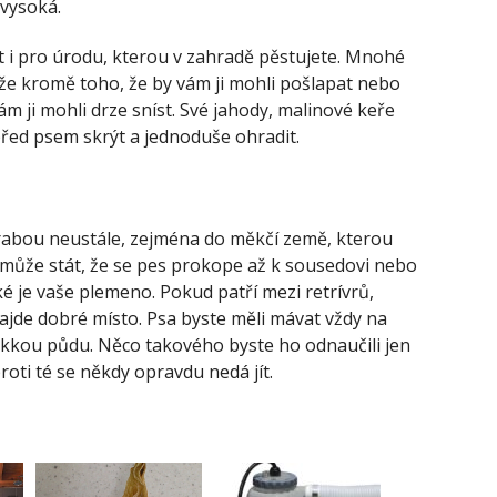
 vysoká.
t i pro úrodu, kterou v zahradě pěstujete. Mnohé
akže kromě toho, že by vám ji mohli pošlapat nebo
ám ji mohli drze sníst. Své jahody, malinové keře
řed psem skrýt a jednoduše ohradit.
. Hrabou neustále, zejména do měkčí země, kterou
může stát, že se pes prokope až k sousedovi nebo
aké je vaše plemeno. Pokud patří mezi retrívrů,
ajde dobré místo. Psa byste měli mávat vždy na
ěkkou půdu. Něco takového byste ho odnaučili jen
roti té se někdy opravdu nedá jít.