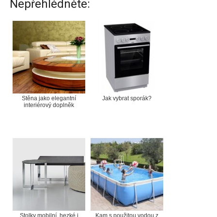
Nepřehlédněte:
Stěna jako elegantní
Jak vybrat sporák?
interiérový doplněk
Stolky mobilní, hezké i
Kam s použitou vodou z