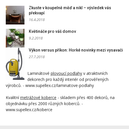
Zkuste v koupelně měď a nikl – výsledek vás
překvapí
16.4.2018
Květináče pro váš domov
9.2.2018
Výkon versus příkon: Horké novinky mezi vysavači
27.7.2018
Laminátové
plovoucí podlahy
v atraktivních
dekorech pro každý interiér od prověřených
výrobců. - www.supellex.cz/laminatove-podlahy
Kvalitní
metrážové koberce
- skladem přes 400 dekorů, na
objednávku přes 2000 různých koberců. -
www.supellex.cz/koberce