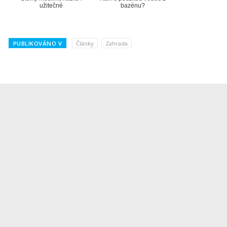
užitečné
bazénu?
PUBLIKOVÁNO V
Články
Zahrada