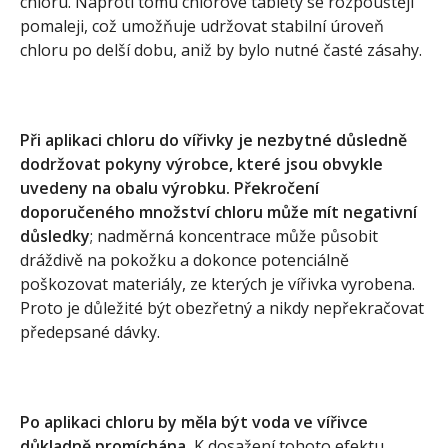
chloru. Naproti tomu chlorové tablety se rozpouštějí
pomaleji, což umožňuje udržovat stabilní úroveň
chloru po delší dobu, aniž by bylo nutné časté zásahy.
Při aplikaci chloru do vířivky je nezbytné důsledně
dodržovat pokyny výrobce, které jsou obvykle
uvedeny na obalu výrobku. Překročení
doporučeného množství chloru může mít negativní
důsledky
; nadměrná koncentrace může působit
dráždivě na pokožku a dokonce potenciálně
poškozovat materiály, ze kterých je vířivka vyrobena.
Proto je důležité být obezřetný a nikdy nepřekračovat
předepsané dávky.
Po aplikaci chloru by měla být voda ve vířivce
důkladně promíchána.
K dosažení tohoto efektu