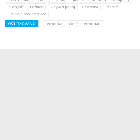
Kuchyně
Ložnice
Obývací pokoj
Pracovna
Předsíň
Stavba a rekonstrukce
OŠTÍTKOVÁNO
termostat
výměna termostatu