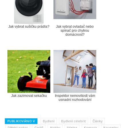
Jak vybrat sušičku prádla?
Jak vybrat ovladač nebo
spínač pro chytrou
domácnost?
Jak zazimovat sekačku
Inspektor nemovitosti vám
usnadní rozhodování
PUBLIKOVÁNO V
Bydlení
Bydlení celebrit
Články
Dětský pokoj
Garáž
Hobby
Jídelna
Komora
Koupelny