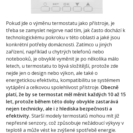
Pokud jde o výměnu termostatu jako přístroje, je
třeba se zamyslet nejprve nad tím, jak často dochází k
technologickému pokroku v této oblasti a jaké jsou
konkrétní potřeby domácnosti. Zatímco u jiných
zařízení, například u chytrých telefonů nebo
notebooků, je obvyklé vyměnit je po několika málo
letech, u termostatu to bývá složitější, protože zde
nejde jen o design nebo výkon, ale také o
energetickou efektivitu, kompatibilitu se systémem
vytápění a celkovou spolehlivost přístroje.
Obecně
platí, že by se termostat měl měnit každých 10 až 15
let, protože během této doby obvykle zastarává
nejen technicky, ale i z hlediska bezpečnosti a
efektivity.
Starší modely termostatů mohou mít již
nepřesné senzory, což způsobuje nežádoucí výkyvy v
teplotě a může vést ke zvýšené spotřebě energie.