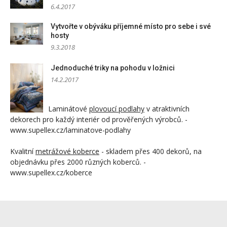
6.4.2017
Vytvořte v obýváku příjemné místo pro sebe i své
hosty
9.3.2018
Jednoduché triky na pohodu v ložnici
14.2.2017
Laminátové
plovoucí podlahy
v atraktivních
dekorech pro každý interiér od prověřených výrobců. -
www.supellex.cz/laminatove-podlahy
Kvalitní
metrážové koberce
- skladem přes 400 dekorů, na
objednávku přes 2000 různých koberců. -
www.supellex.cz/koberce