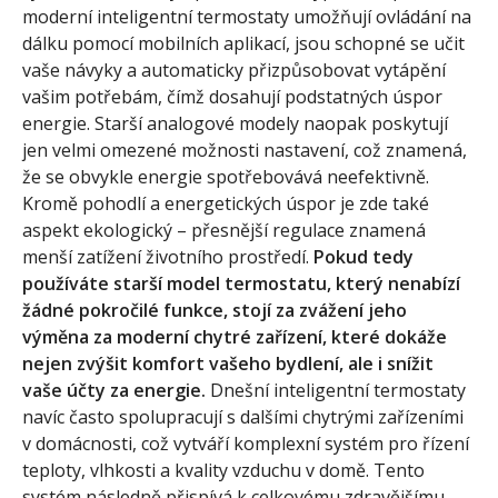
moderní inteligentní termostaty umožňují ovládání na
dálku pomocí mobilních aplikací, jsou schopné se učit
vaše návyky a automaticky přizpůsobovat vytápění
vašim potřebám, čímž dosahují podstatných úspor
energie. Starší analogové modely naopak poskytují
jen velmi omezené možnosti nastavení, což znamená,
že se obvykle energie spotřebovává neefektivně.
Kromě pohodlí a energetických úspor je zde také
aspekt ekologický – přesnější regulace znamená
menší zatížení životního prostředí.
Pokud tedy
používáte starší model termostatu, který nenabízí
žádné pokročilé funkce, stojí za zvážení jeho
výměna za moderní chytré zařízení, které dokáže
nejen zvýšit komfort vašeho bydlení, ale i snížit
vaše účty za energie.
Dnešní inteligentní termostaty
navíc často spolupracují s dalšími chytrými zařízeními
v domácnosti, což vytváří komplexní systém pro řízení
teploty, vlhkosti a kvality vzduchu v domě. Tento
systém následně přispívá k celkovému zdravějšímu