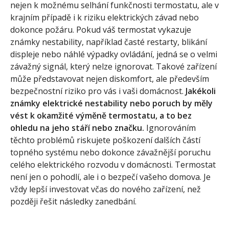
nejen k možnému selhání funkčnosti termostatu, ale v
krajním případě i k riziku elektrických závad nebo
dokonce požáru. Pokud váš termostat vykazuje
známky nestability, například časté restarty, blikání
displeje nebo náhlé výpadky ovládání, jedná se o velmi
závažný signál, který nelze ignorovat. Takové zařízení
může představovat nejen diskomfort, ale především
bezpečnostní riziko pro vás i vaši domácnost.
Jakékoli
známky elektrické nestability nebo poruch by měly
vést k okamžité výměně termostatu, a to bez
ohledu na jeho stáří nebo značku.
Ignorováním
těchto problémů riskujete poškození dalších částí
topného systému nebo dokonce závažnější poruchu
celého elektrického rozvodu v domácnosti. Termostat
není jen o pohodlí, ale i o bezpečí vašeho domova. Je
vždy lepší investovat včas do nového zařízení, než
později řešit následky zanedbání.