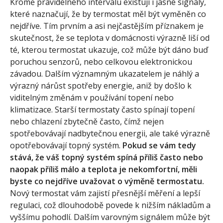
Kromě pravidelného intervalu existují i jasné signály,
které naznačují, že by termostat měl být vyměněn co
nejdříve. Tím prvním a asi nejčastějším příznakem je
skutečnost, že se teplota v domácnosti výrazně liší od
té, kterou termostat ukazuje, což může být dáno buď
poruchou senzorů, nebo celkovou elektronickou
závadou. Dalším významným ukazatelem je náhlý a
výrazný nárůst spotřeby energie, aniž by došlo k
viditelným změnám v používání topení nebo
klimatizace. Starší termostaty často spínají topení
nebo chlazení zbytečně často, čímž nejen
spotřebovávají nadbytečnou energii, ale také výrazně
opotřebovávají topný systém.
Pokud se vám tedy
stává, že váš topný systém spíná příliš často nebo
naopak příliš málo a teplota je nekomfortní, měli
byste co nejdříve uvažovat o výměně termostatu.
Nový termostat vám zajistí přesnější měření a lepší
regulaci, což dlouhodobě povede k nižším nákladům a
vyššímu pohodlí. Dalším varovným signálem může být