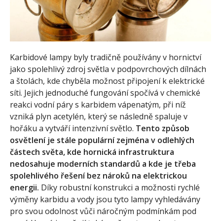
Karbidové lampy byly tradičně používány v hornictví
jako spolehlivý zdroj světla v podpovrchových dílnách
a štolách, kde chyběla možnost připojení k elektrické
síti. Jejich jednoduché fungování spočívá v chemické
reakci vodní páry s karbidem vápenatým, při níž
vzniká plyn acetylén, který se následně spaluje v
hořáku a vytváří intenzivní světlo.
Tento způsob
osvětlení je stále populární zejména v odlehlých
částech světa, kde hornická infrastruktura
nedosahuje moderních standardů a kde je třeba
spolehlivého řešení bez nároků na elektrickou
energii.
Díky robustní konstrukci a možnosti rychlé
výměny karbidu a vody jsou tyto lampy vyhledávány
pro svou odolnost vůči náročným podmínkám pod