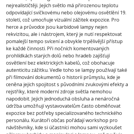
nejrealističtěji. Jejich světlo má přirozenou teplotu
odpovídající svíčkovému nebo olejovému osvětlění 19.
století, což umocňuje vizuální zážitek expozice. Pro
herce a průvodce jsou karbidové lampy nejen
rekvizitou, ale i nástrojem, který je nutí respektovat
pomalejší tempo svícení a obvykle trpělivější přístup
ke každé činnosti. Při nočních komentovaných
prohlídkách starých dolů nebo hradeb zajišťují
osvětlení bez elektrických kabelů, což obohacuje
autenticitu zážitku. Vedle toho se lampy používají také
při filmování dokumentů o historii průmyslu, kde je
ceněna jejich spojitost s původními zvukovými efekty a
rejstříky, které moderní zdroje světla nemohou
napodobit. Jejich jednoduchá obsluha a nenáročná
údržba umožňují vystavovatelům často obměňovat
expozice bez potřeby specializovaného technického
personálu. Kurátoři občas pořádají workshop pro
návštěvníky, kde si účastníci mohou sami vyzkoušet