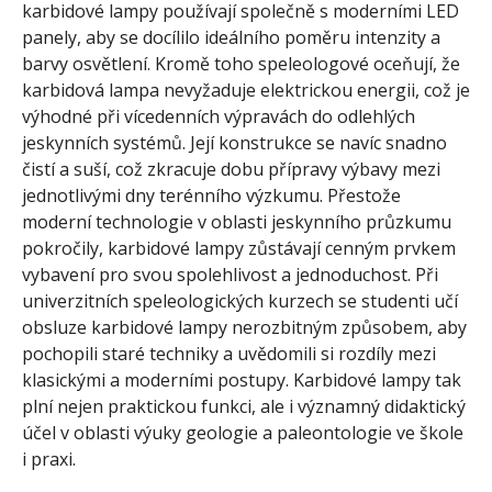
karbidové lampy používají společně s moderními LED
panely, aby se docílilo ideálního poměru intenzity a
barvy osvětlení. Kromě toho speleologové oceňují, že
karbidová lampa nevyžaduje elektrickou energii, což je
výhodné při vícedenních výpravách do odlehlých
jeskynních systémů. Její konstrukce se navíc snadno
čistí a suší, což zkracuje dobu přípravy výbavy mezi
jednotlivými dny terénního výzkumu. Přestože
moderní technologie v oblasti jeskynního průzkumu
pokročily, karbidové lampy zůstávají cenným prvkem
vybavení pro svou spolehlivost a jednoduchost. Při
univerzitních speleologických kurzech se studenti učí
obsluze karbidové lampy nerozbitným způsobem, aby
pochopili staré techniky a uvědomili si rozdíly mezi
klasickými a moderními postupy. Karbidové lampy tak
plní nejen praktickou funkci, ale i významný didaktický
účel v oblasti výuky geologie a paleontologie ve škole
i praxi.