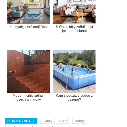
Kuchyně, které mají šarm
S těmito triky zařídíte byt
jako profesionál
Moderní cihly splňují
Kam s použitou vodou z
všechny nároky
bazénu?
PUBLIKOVÁNO V
Články
Garáž
Hobby