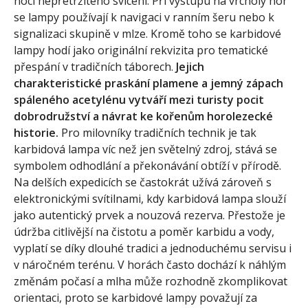
nocí nepřetržitého svícení. Při výstupu na vrcholy hor
se lampy používají k navigaci v ranním šeru nebo k
signalizaci skupině v mlze. Kromě toho se karbidové
lampy hodí jako originální rekvizita pro tematické
přespání v tradičních táborech.
Jejich
charakteristické praskání plamene a jemný zápach
spáleného acetylénu vytváří mezi turisty pocit
dobrodružství a návrat ke kořenům horolezecké
historie.
Pro milovníky tradičních technik je tak
karbidová lampa víc než jen světelný zdroj, stává se
symbolem odhodlání a překonávání obtíží v přírodě.
Na delších expedicích se častokrát užívá zároveň s
elektronickými svítilnami, kdy karbidová lampa slouží
jako autentický prvek a nouzová rezerva. Přestože je
údržba citlivější na čistotu a poměr karbidu a vody,
vyplatí se díky dlouhé tradici a jednoduchému servisu i
v náročném terénu. V horách často dochází k náhlým
změnám počasí a mlha může rozhodně zkomplikovat
orientaci, proto se karbidové lampy považují za