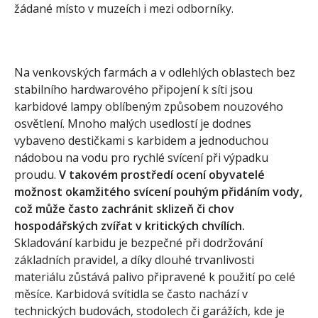
žádané místo v muzeích i mezi odborníky.
Na venkovských farmách a v odlehlých oblastech bez
stabilního hardwarového připojení k síti jsou
karbidové lampy oblíbeným způsobem nouzového
osvětlení. Mnoho malých usedlostí je dodnes
vybaveno destičkami s karbidem a jednoduchou
nádobou na vodu pro rychlé svícení při výpadku
proudu.
V takovém prostředí ocení obyvatelé
možnost okamžitého svícení pouhým přidáním vody,
což může často zachránit sklizeň či chov
hospodářských zvířat v kritických chvílích.
Skladování karbidu je bezpečné při dodržování
základních pravidel, a díky dlouhé trvanlivosti
materiálu zůstává palivo připravené k použití po celé
měsíce. Karbidová svítidla se často nachází v
technických budovách, stodolech či garážích, kde je