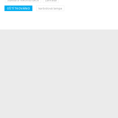
Stavba a rekonstrukce
Zahrada
OŠTÍTKOVÁNO
karbidová lampa