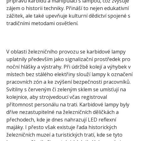
přípravu karbidu a manipulaci s lampou, což zvyšuje
zájem o historii techniky. Přináší to nejen edukativní
zážitek, ale také upevňuje kulturní dědictví spojené s
tradičními metodami osvětlení.
V oblasti železničního provozu se karbidové lampy
uplatnily především jako signalizační prostředek pro
noční hlášky a výstrahy. Při údržbě kolejí a výhybek v
místech bez stálého elektřiny slouží lampy k označení
pracovních zón a ke zvýšení bezpečnosti pracovníků.
Svítilny s červeným či zeleným sklem se umísťují na
kolejnice, aby strojvedoucí včas registroval
přítomnost personálu na trati. Karbidové lampy byly
dříve nezastupitelné na železničních děličkách a
přechodech, kde je dnes nahrazují LED reflexní
majáky. I přesto však existuje řada historických
železničních muzeí a turistických tratí, kde se tyto