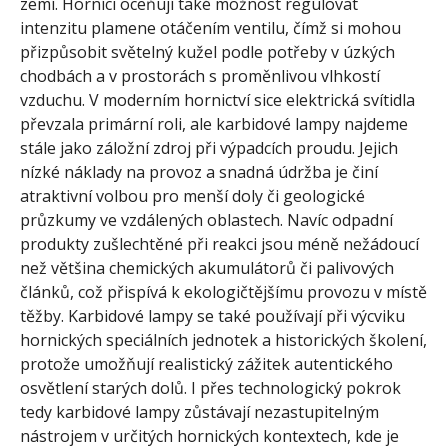
zemí. Horníci oceňují také možnost regulovat
intenzitu plamene otáčením ventilu, čímž si mohou
přizpůsobit světelný kužel podle potřeby v úzkých
chodbách a v prostorách s proměnlivou vlhkostí
vzduchu. V moderním hornictví sice elektrická svítidla
převzala primární roli, ale karbidové lampy najdeme
stále jako záložní zdroj při výpadcích proudu. Jejich
nízké náklady na provoz a snadná údržba je činí
atraktivní volbou pro menší doly či geologické
průzkumy ve vzdálených oblastech. Navíc odpadní
produkty zušlechtěné při reakci jsou méně nežádoucí
než většina chemických akumulátorů či palivových
článků, což přispívá k ekologičtějšímu provozu v místě
těžby. Karbidové lampy se také používají při výcviku
hornických speciálních jednotek a historických školení,
protože umožňují realistický zážitek autentického
osvětlení starých dolů. I přes technologický pokrok
tedy karbidové lampy zůstávají nezastupitelným
nástrojem v určitých hornických kontextech, kde je