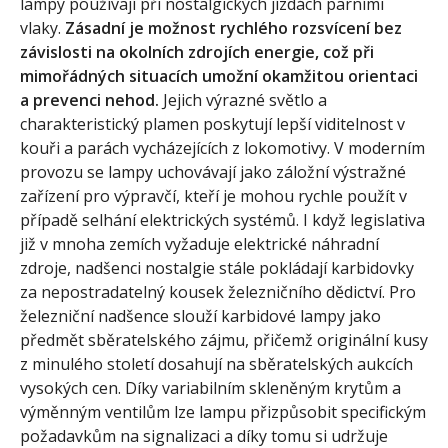
lampy používají při nostalgických jízdách parními
vlaky.
Zásadní je možnost rychlého rozsvícení bez
závislosti na okolních zdrojích energie, což při
mimořádných situacích umožní okamžitou orientaci
a prevenci nehod.
Jejich výrazné světlo a
charakteristický plamen poskytují lepší viditelnost v
kouři a parách vycházejících z lokomotivy. V moderním
provozu se lampy uchovávají jako záložní výstražné
zařízení pro výpravčí, kteří je mohou rychle použít v
případě selhání elektrických systémů. I když legislativa
již v mnoha zemích vyžaduje elektrické náhradní
zdroje, nadšenci nostalgie stále pokládají karbidovky
za nepostradatelný kousek železničního dědictví. Pro
železniční nadšence slouží karbidové lampy jako
předmět sběratelského zájmu, přičemž originální kusy
z minulého století dosahují na sběratelských aukcích
vysokých cen. Díky variabilním skleněným krytům a
výměnným ventilům lze lampu přizpůsobit specifickým
požadavkům na signalizaci a díky tomu si udržuje