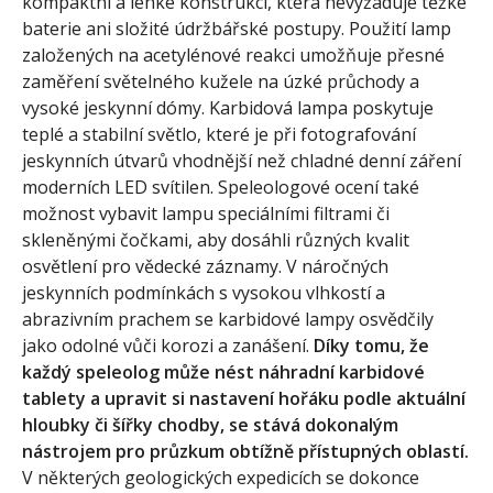
kompaktní a lehké konstrukci, která nevyžaduje těžké
baterie ani složité údržbářské postupy. Použití lamp
založených na acetylénové reakci umožňuje přesné
zaměření světelného kužele na úzké průchody a
vysoké jeskynní dómy. Karbidová lampa poskytuje
teplé a stabilní světlo, které je při fotografování
jeskynních útvarů vhodnější než chladné denní záření
moderních LED svítilen. Speleologové ocení také
možnost vybavit lampu speciálními filtrami či
skleněnými čočkami, aby dosáhli různých kvalit
osvětlení pro vědecké záznamy. V náročných
jeskynních podmínkách s vysokou vlhkostí a
abrazivním prachem se karbidové lampy osvědčily
jako odolné vůči korozi a zanášení.
Díky tomu, že
každý speleolog může nést náhradní karbidové
tablety a upravit si nastavení hořáku podle aktuální
hloubky či šířky chodby, se stává dokonalým
nástrojem pro průzkum obtížně přístupných oblastí.
V některých geologických expedicích se dokonce