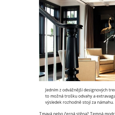
Jedním z odvážnější designových tren
to možná trošku odvahy a extravaga
výsledek rozhodně stojí za námahu.
Tmavá nebo černá stěna? Temná modrá,