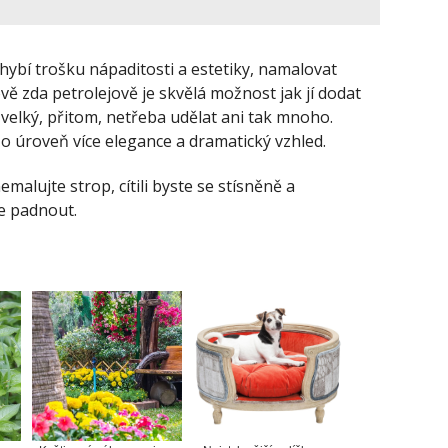
hybí trošku nápaditosti a estetiky, namalovat
vě zda petrolejově je skvělá možnost jak jí dodat
 velký, přitom, netřeba udělat ani tak mnoho.
o úroveň více elegance a dramatický vzhled.
alujte strop, cítili byste se stísněně a
de padnout.