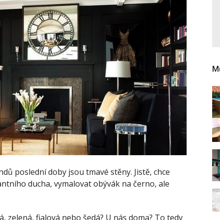
Mů
dů poslední doby jsou tmavé stěny. Jistě, chce
ntního ducha, vymalovat obývák na černo, ale
 zelená, fialová nebo šedá? U nás doma? To tedy