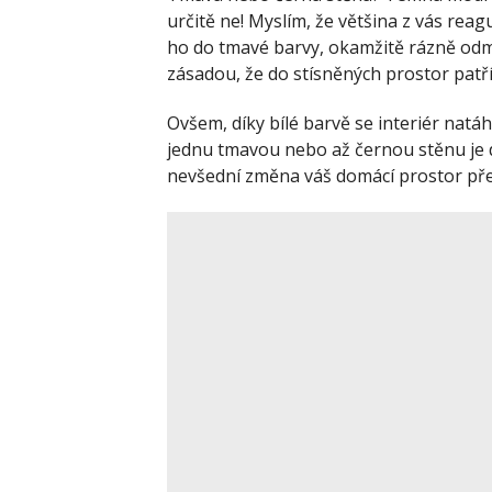
určitě ne! Myslím, že většina z vás reag
ho do tmavé barvy, okamžitě rázně odmít
zásadou, že do stísněných prostor patří
Ovšem, díky bílé barvě se interiér natá
jednu tmavou nebo až černou stěnu je
nevšední změna váš domácí prostor pře