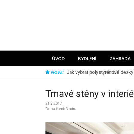
Přeskočit
na
obsah
ÚVOD
BYDLENÍ
ZAHRADA
NOVÉ:
Jak vybrat ocelovou síť?
Tmavé stěny v interié
21.3.2017
Doba čtení: 3 min.