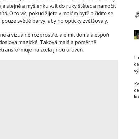
uje stejně a myšlenku vzít do ruky štětec a namočit
á. O to víc, pokud žijete v malém bytě a řídíte se
 pouze světlé barvy, aby ho opticky zvětšovaly.
hne a vizuálně rozprostře, ale mít doma alespoň
 doslova magické. Taková malá a poměrně
transformuje na zcela jinou úroveň.
L
de
vý
Kv
de
ko