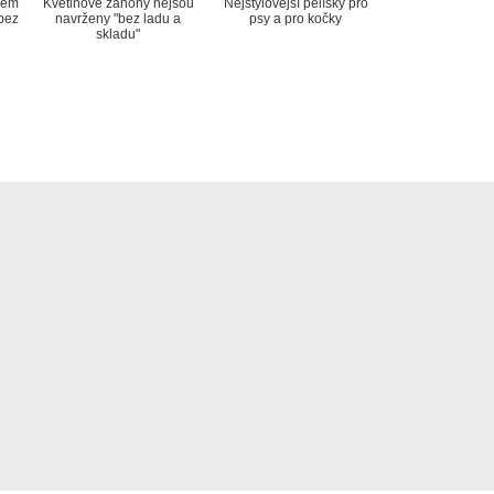
lem
Květinové záhony nejsou
Nejstylovější pelíšky pro
bez
navrženy "bez ladu a
psy a pro kočky
skladu"