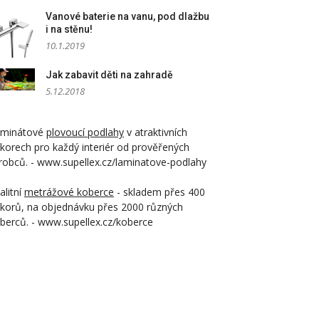
Vanové baterie na vanu, pod dlažbu
i na stěnu!
10.1.2019
Jak zabavit děti na zahradě
5.12.2018
aminátové
plovoucí podlahy
v atraktivních
korech pro každý interiér od prověřených
robců. - www.supellex.cz/laminatove-podlahy
alitní
metrážové koberce
- skladem přes 400
korů, na objednávku přes 2000 různých
berců. - www.supellex.cz/koberce