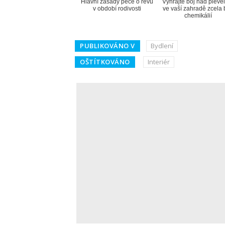
Hlavní zásady péče o révu
Vyhrajte boj nad pleve
v období rodivosti
ve vaší zahradě zcela 
chemikálií
PUBLIKOVÁNO V
Bydlení
OŠTÍTKOVÁNO
Interiér