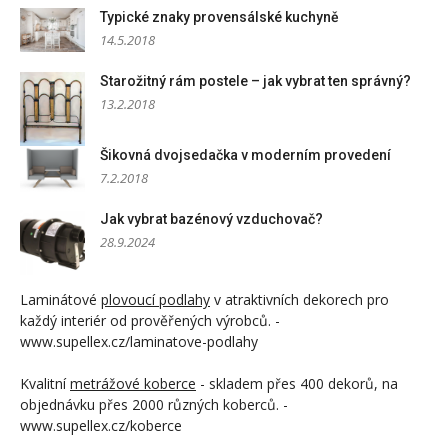
Typické znaky provensálské kuchyně
14.5.2018
Starožitný rám postele – jak vybrat ten správný?
13.2.2018
Šikovná dvojsedačka v moderním provedení
7.2.2018
Jak vybrat bazénový vzduchovač?
28.9.2024
Laminátové
plovoucí podlahy
v atraktivních dekorech pro
každý interiér od prověřených výrobců. -
www.supellex.cz/laminatove-podlahy
Kvalitní
metrážové koberce
- skladem přes 400 dekorů, na
objednávku přes 2000 různých koberců. -
www.supellex.cz/koberce