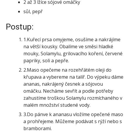
2 až 3 lžíce sójové omáčky
sůl, pepř
Postup:
1.
Kuřecí prsa omyjeme, osušíme a nakrájíme
na větší kousky. Obalíme ve směsi hladké
mouky, Solamylu, grilovacího koření, červené
papriky, soli a pepře.
2.
Maso opečeme na rozehřátém oleji do
křupava a vybereme na talíř. Do výpeku dáme
ananas, nakrájený česnek a sójovou
omáčku. Necháme sevřít a podle potřeby
zahustíme troškou Solamylu rozmíchaného v
malém množství studené vody.
3.
Do pánve k ananasu vložíme opečené maso
a prohřejeme. Můžeme podávat s rýží nebo s
bramborami.