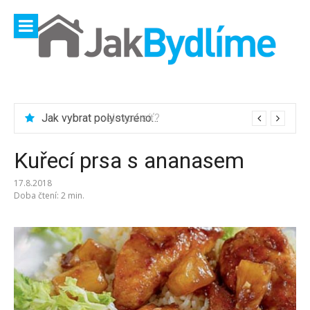
Přeskočit
na
obsah
Jak vybrat ocelovou síť?
Jak vybrat polystyrénové desky?
Kuřecí prsa s ananasem
17.8.2018
Doba čtení: 2 min.