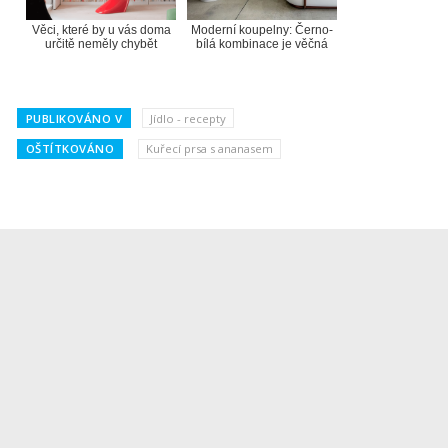
Věci, které by u vás doma
Moderní koupelny: Černo-
určitě neměly chybět
bílá kombinace je věčná
PUBLIKOVÁNO V
Jídlo - recepty
OŠTÍTKOVÁNO
Kuřecí prsa s ananasem