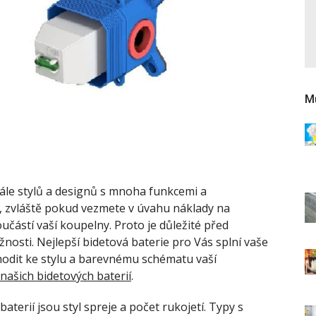
Mů
kále stylů a designů s mnoha funkcemi a
zvláště pokud vezmete v úvahu náklady na
oučástí vaší koupelny. Proto je důležité před
nosti. Nejlepší bidetová baterie pro Vás splní vaše
hodit ke stylu a barevnému schématu vaší
 našich bidetových baterií
.
aterií jsou styl spreje a počet rukojetí. Typy s