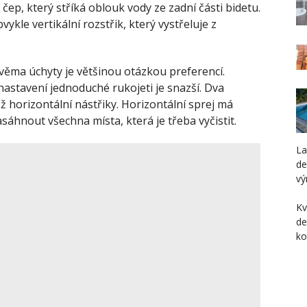
čep, který stříká oblouk vody ze zadní části bidetu.
ykle vertikální rozstřik, který vystřeluje z
věma úchyty je většinou otázkou preferencí.
astavení jednoduché rukojeti je snazší. Dva
ž horizontální nástřiky. Horizontální sprej má
hnout všechna místa, která je třeba vyčistit.
L
de
vý
Kv
de
ko