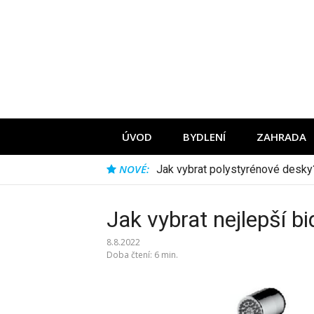
Přeskočit
na
obsah
ÚVOD
BYDLENÍ
ZAHRADA
NOVÉ:
Jak vybrat ocelovou síť?
Jak vybrat nejlepší bi
8.8.2022
Doba čtení: 6 min.