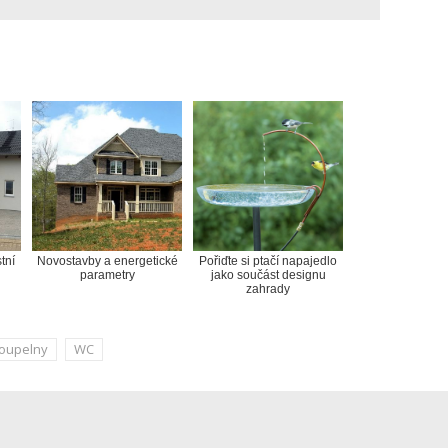
tní
Novostavby a energetické
Pořiďte si ptačí napajedlo
parametry
jako součást designu
zahrady
oupelny
WC