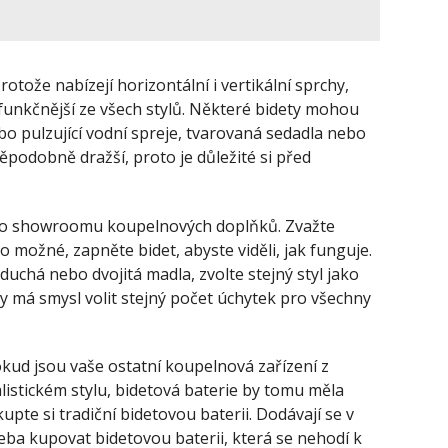
otože nabízejí horizontální i vertikální sprchy,
funkčnější ze všech stylů. Některé bidety mohou
o pulzující vodní spreje, tvarovaná sedadla nebo
podobně dražší, proto je důležité si před
t do showroomu koupelnových doplňků. Zvažte
to možné, zapněte bidet, abyste viděli, jak funguje.
duchá nebo dvojitá madla, zvolte stejný styl jako
ky má smysl volit stejný počet úchytek pro všechny
Pokud jsou vaše ostatní koupelnová zařízení z
istickém stylu, bidetová baterie by tomu měla
kupte si tradiční bidetovou baterii. Dodávají se v
řeba kupovat bidetovou baterii, která se nehodí k