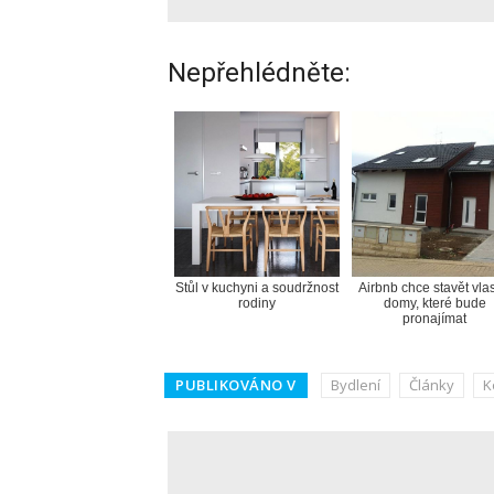
Nepřehlédněte:
Stůl v kuchyni a soudržnost
Airbnb chce stavět vlas
rodiny
domy, které bude
pronajímat
PUBLIKOVÁNO V
Bydlení
Články
K