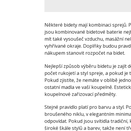
Některé bidety mají kombinaci sprejů. Pr
jsou kombinované bidetové baterie nej
mít také vysoušeč vzduchu, masážní neb
vyhřívané okraje. Doplňky budou pravdě
nákupem stanovit rozpočet na bidet.
Nejlepší způsob výběru bidetu je zají
počet rukojetí a styl spreje, a pokud je 
Pokud zjistíte, že nemáte v oblibě jedno
ostatní madla ve vaší koupelně. Estetic
koupelnové zařizovací předměty.
Stejné pravidlo platí pro barvu a styl. 
broušeného niklu, v elegantním minimal
odpovídat. Pokud jsou svítidla tradiční, 
široké škále stylů a barev, takže není t