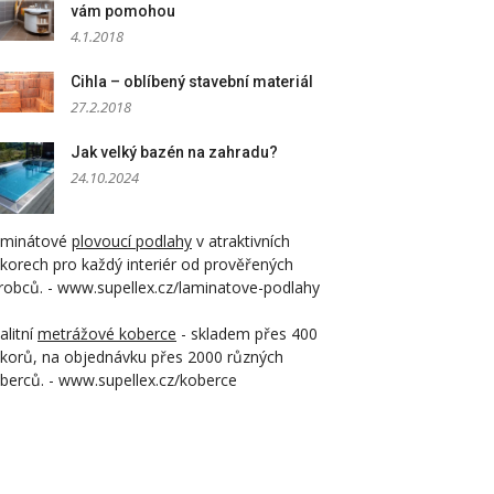
vám pomohou
4.1.2018
Cihla – oblíbený stavební materiál
27.2.2018
Jak velký bazén na zahradu?
24.10.2024
aminátové
plovoucí podlahy
v atraktivních
korech pro každý interiér od prověřených
robců. - www.supellex.cz/laminatove-podlahy
alitní
metrážové koberce
- skladem přes 400
korů, na objednávku přes 2000 různých
berců. - www.supellex.cz/koberce