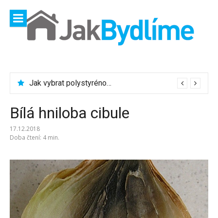
Přeskočit
na
obsah
Jak vybrat ocelovou síť?
Jak vybrat polystyrénové desky?
Bílá hniloba cibule
17.12.2018
Doba čtení: 4 min.