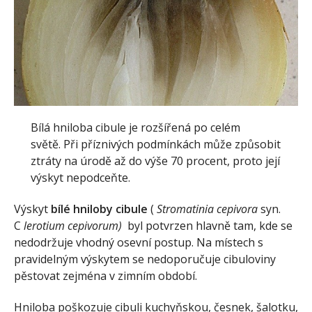
Bílá hniloba cibule je rozšířená po celém
světě. Při příznivých podmínkách může způsobit
ztráty na úrodě až do výše 70 procent, proto její
výskyt nepodceňte.
Výskyt
bílé hniloby cibule
(
Stromatinia cepivora
syn.
C
lerotium cepivorum)
byl potvrzen hlavně tam, kde se
nedodržuje vhodný osevní postup. Na místech s
pravidelným výskytem se nedoporučuje cibuloviny
pěstovat zejména v zimním období.
Hniloba poškozuje cibuli kuchyňskou, česnek, šalotku,