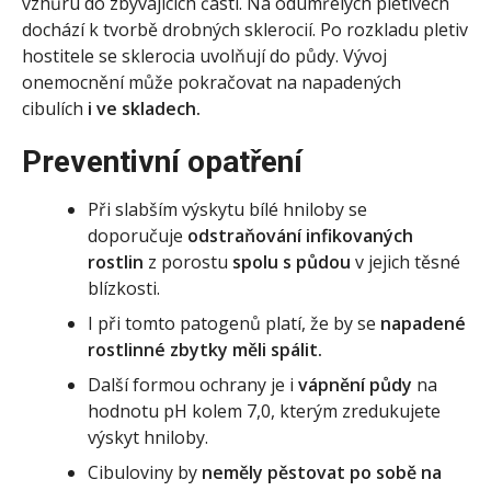
vzhůru do zbývajících částí. Na odumřelých pletivech
dochází k tvorbě drobných sklerocií. Po rozkladu pletiv
hostitele se sklerocia uvolňují do půdy. Vývoj
onemocnění může pokračovat na napadených
cibulích
i ve skladech.
Preventivní opatření
Při slabším výskytu bílé hniloby se
doporučuje
odstraňování infikovaných
rostlin
z porostu
spolu s půdou
v jejich těsné
blízkosti.
I při tomto patogenů platí, že by se
napadené
rostlinné zbytky měli spálit.
Další formou ochrany je i
vápnění půdy
na
hodnotu pH kolem 7,0, kterým zredukujete
výskyt hniloby.
Cibuloviny by
neměly pěstovat po sobě na