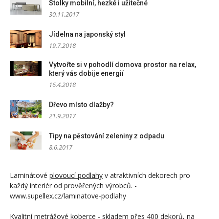
Stolky mobilní, hezké i užitečné
30.11.2017
Jídelna na japonský styl
19.7.2018
Vytvořte si v pohodlí domova prostor na relax,
který vás dobije energií
16.4.2018
Dřevo místo dlažby?
21.9.2017
Tipy na pěstování zeleniny z odpadu
8.6.2017
Laminátové
plovoucí podlahy
v atraktivních dekorech pro
každý interiér od prověřených výrobců. -
www.supellex.cz/laminatove-podlahy
Kvalitní
metrážové koberce
- skladem přes 400 dekorů, na